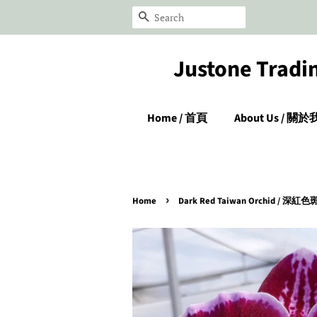
Search
Justone Tr
Home / 首頁
About Us / 關
›
Home
Dark Red Taiwan Orchid /