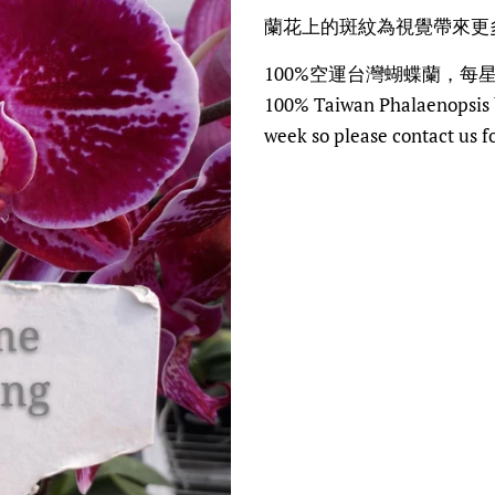
Regular
Sale
蘭花上的斑紋為視覺帶來更
price
price
100%空運台灣蝴蝶蘭，每
100% Taiwan Phalaenopsis b
week so please contact us fo